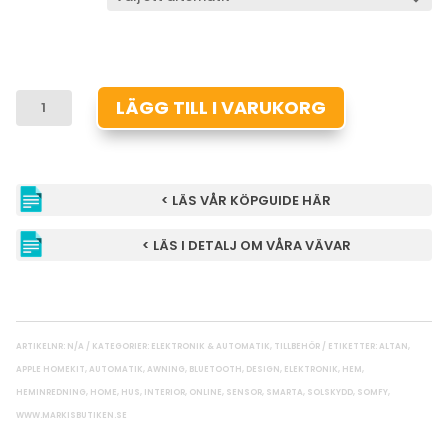
EOLIS
LÄGG TILL I VARUKORG
3D
WIREFREE
IO
SKAKSENSOR
< LÄS VÅR KÖPGUIDE HÄR
MÄNGD
< LÄS I DETALJ OM VÅRA VÄVAR
ARTIKELNR:
N/A
KATEGORIER:
ELEKTRONIK & AUTOMATIK
,
TILLBEHÖR
ETIKETTER:
ALTAN
,
APPLE HOMEKIT
,
AUTOMATIK
,
AWNING
,
BLUETOOTH
,
DESIGN
,
ELEKTRONIK
,
HEM
,
HEMINREDNING
,
HOME
,
HUS
,
INTERIOR
,
ONLINE
,
SENSOR
,
SMARTA
,
SOLSKYDD
,
SOMFY
,
WWW.MARKISBUTIKEN.SE