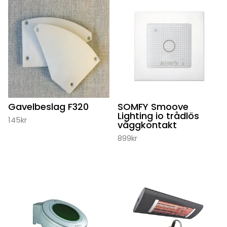
Gavelbeslag F320
SOMFY Smoove
Lighting io trådlös
145
kr
väggkontakt
899
kr