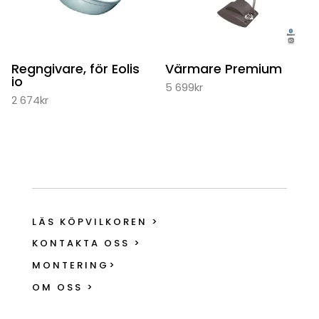
Regngivare, för Eolis
Värmare Premium
io
5 699
kr
2 674
kr
LÄS KÖPVILKOREN >
KONTAKTA OSS >
MONTERING>
OM OSS >