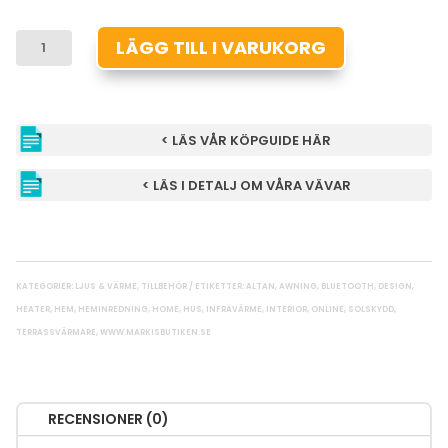
VÄRMARE
LÄGG TILL I VARUKORG
BASIC
MÄNGD
< LÄS VÅR KÖPGUIDE HÄR
< LÄS I DETALJ OM VÅRA VÄVAR
KATEGORIER:
LJUS & VÄRME
,
TILLBEHÖR
ETIKETTER:
ALTAN
,
AWNING
,
BLUETOOTH
,
DESIGN
,
HEATER
,
HEM
,
HEMINREDNING
,
HOME
,
HUS
,
INFRAVÄRME
,
INTERIOR
,
ONLINE
,
SOLSKYDD
,
TERRASSVÄRMARE
,
WWW.MARKISBUTIKEN.SE
RECENSIONER (0)