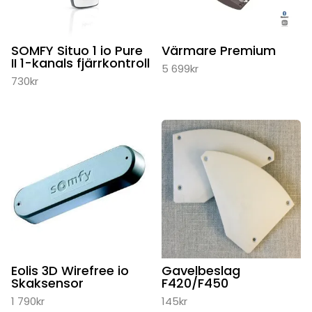
SOMFY Situo 1 io Pure
Värmare Premium
II 1-kanals fjärrkontroll
5 699
kr
730
kr
Eolis 3D Wirefree io
Gavelbeslag
Skaksensor
F420/F450
1 790
kr
145
kr