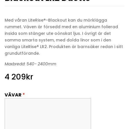
Med våran LiteRise®-Blackout kan du mörklägga
rummet. Väven är försedd med en aluminium folierad
insida som stänger ute oönskat ljus. I övrigt är det
samma smarta system, med dolda linor som i den
vanliga LiteRise® LR2. Produkten är barnsäker redan i sitt
grundutförande.
Maxbredd: 540- 2400mm
4 209
kr
VÄVAR