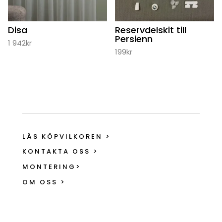
Disa
Reservdelskit till
Persienn
1 942
kr
199
kr
LÄS KÖPVILKOREN >
KONTAKTA OSS >
MONTERING>
OM OSS >