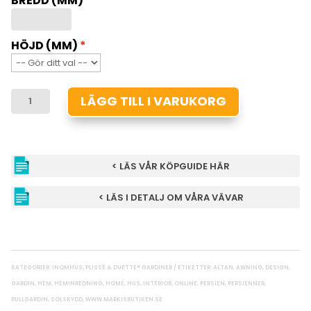
BREDD (MM)
HÖJD (MM)
BLACKOUT
LÄGG TILL I VARUKORG
LR2
DUETTE®
MÄNGD
< LÄS VÅR KÖPGUIDE HÄR
< LÄS I DETALJ OM VÅRA VÄVAR
KATEGORIER:
INOMHUS
,
PLISSÉ & DUETTE® GARDINER
ETIKETTER:
ALTAN
,
AWNING
,
DESIGN
,
GARDIN
,
HEM
,
HEMINREDNING
,
HOME
,
HUS
,
INTERIOR
,
ONLINE
,
PERSIEN
,
PERSIENNER
,
RULLGARDIN
,
SOLSKYDD
,
WWW.MARKISBUTIKEN.SE