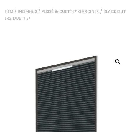
HEM
/
INOMHUS
/
PLISSÉ & DUETTE® GARDINER
/ BLACKOUT
LR2 DUETTE®