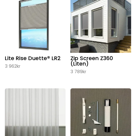
Lite Rise Duette® LR2
Zip Screen Z360
(Liten)
3 962
kr
3 789
kr