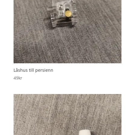
Låshus till persienn
49
kr