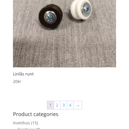
Linlås runt
20
kr
1
2
3
4
→
Product categories
Inomhus
(15)