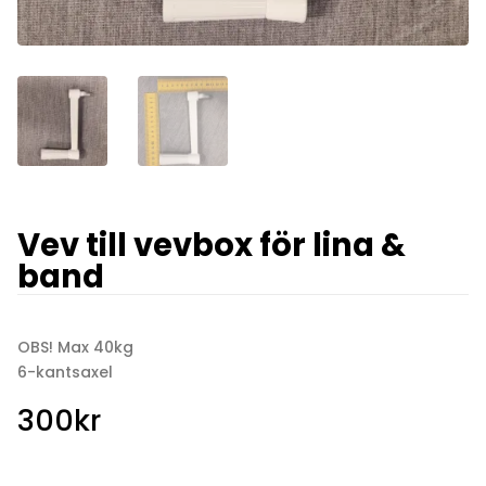
Vev till vevbox för lina &
band
OBS! Max 40kg
6-kantsaxel
300
kr