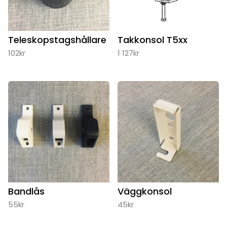
Teleskopstagshållare
Takkonsol T5xx
102
kr
1 127
kr
Bandlås
Väggkonsol
55
kr
45
kr