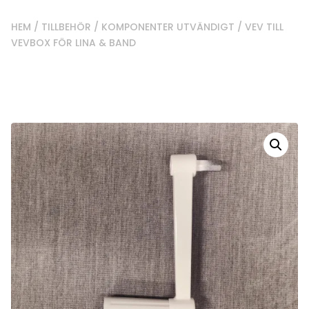
HEM
/
TILLBEHÖR
/
KOMPONENTER UTVÄNDIGT
/ VEV TILL
VEVBOX FÖR LINA & BAND