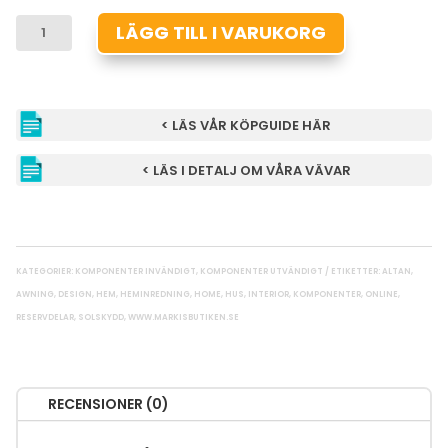
VEV
LÄGG TILL I VARUKORG
TILL
VEVBOX
FÖR
LINA
< LÄS VÅR KÖPGUIDE HÄR
&
BAND
< LÄS I DETALJ OM VÅRA VÄVAR
MÄNGD
KATEGORIER:
KOMPONENTER INVÄNDIGT
,
KOMPONENTER UTVÄNDIGT
ETIKETTER:
ALTAN
,
AWNING
,
DESIGN
,
HEM
,
HEMINREDNING
,
HOME
,
HUS
,
INTERIOR
,
KOMPONENTER
,
ONLINE
,
RESERVDELAR
,
SOLSKYDD
,
WWW.MARKISBUTIKEN.SE
RECENSIONER (0)