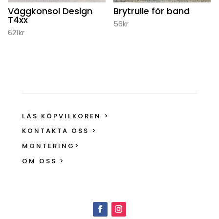
Väggkonsol Design
Brytrulle för band
T4xx
56
kr
621
kr
LÄS KÖPVILKOREN >
KONTAKTA OSS >
MONTERING>
OM OSS >