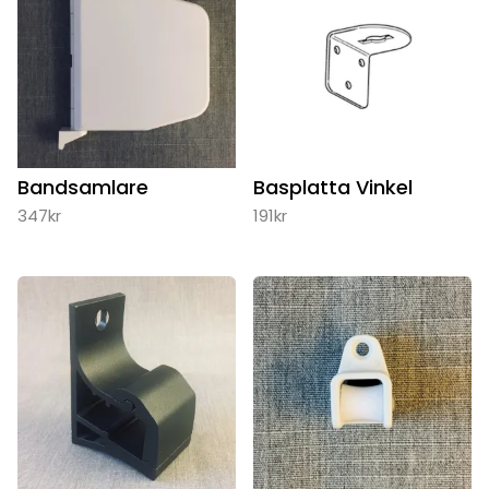
Bandsamlare
Basplatta Vinkel
347
kr
191
kr