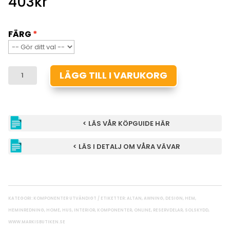
403
kr
FÄRG
VÄGGKONSOL
LÄGG TILL I VARUKORG
T4XX
MÄNGD
< LÄS VÅR KÖPGUIDE HÄR
< LÄS I DETALJ OM VÅRA VÄVAR
KATEGORI:
KOMPONENTER UTVÄNDIGT
ETIKETTER:
ALTAN
,
AWNING
,
DESIGN
,
HEM
,
HEMINREDNING
,
HOME
,
HUS
,
INTERIOR
,
KOMPONENTER
,
ONLINE
,
RESERVDELAR
,
SOLSKYDD
,
WWW.MARKISBUTIKEN.SE