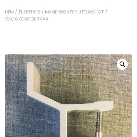
HEM
/
TILLBEHÖR
/
KOMPONENTER UTVÄNDIGT
/
VÄGGKONSOL T4XX