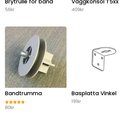
Brytrulle för band
Väggkonsol T5xx
56
kr
409
kr
Bandtrumma
Basplatta Vinkel
191
kr
80
kr
Betygsatt
5.00
av 5