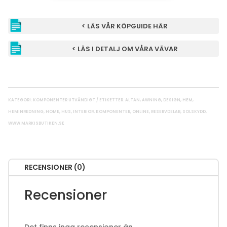
< LÄS VÅR KÖPGUIDE HÄR
< LÄS I DETALJ OM VÅRA VÄVAR
KATEGORI:
KOMPONENTER UTVÄNDIGT
ETIKETTER:
ALTAN
,
AWNING
,
DESIGN
,
HEM
,
HEMINREDNING
,
HOME
,
HUS
,
INTERIOR
,
KOMPONENTER
,
ONLINE
,
RESERVDELAR
,
SOLSKYDD
,
WWW.MARKISBUTIKEN.SE
RECENSIONER (0)
Recensioner