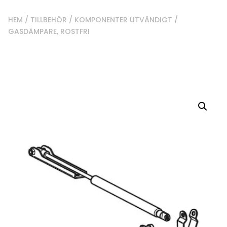
HEM
/
TILLBEHÖR
/
KOMPONENTER UTVÄNDIGT
/
GASDÄMPARE, ROSTFRI