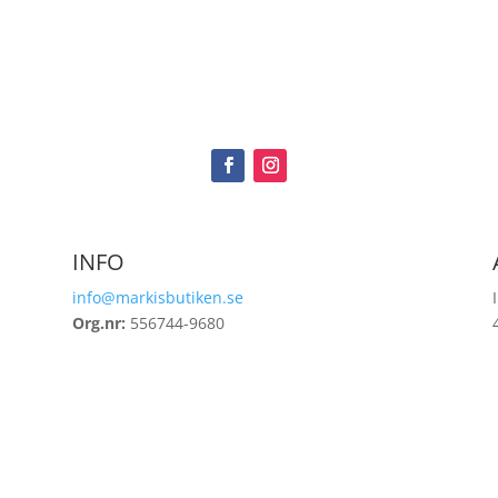
INFO
info@markisbutiken.se
Org.nr:
556744-9680