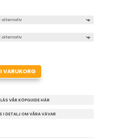
950kr
till
1
295kr
 I VARUKORG
 LÄS VÅR KÖPGUIDE HÄR
ÄS I DETALJ OM VÅRA VÄVAR