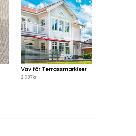
Väv för Terrassmarkiser
2 037
kr