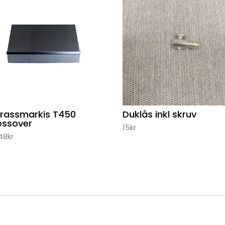
rrassmarkis T450
Duklås inkl skruv
ossover
15
kr
248
kr