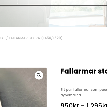
IGT
/ FALLARMAR STORA (F450/F520)
Fallarmar st
Ett par fallarmar som pass
dynemalina
950
kr
–
1 295
k