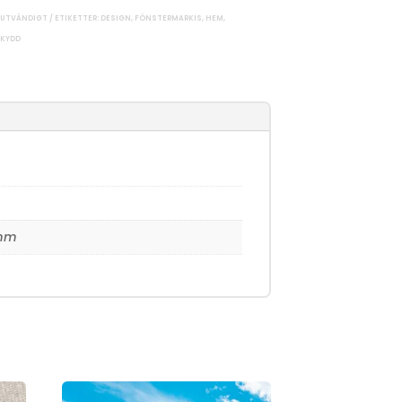
 UTVÄNDIGT
ETIKETTER:
DESIGN
,
FÖNSTERMARKIS
,
HEM
,
KYDD
0mm