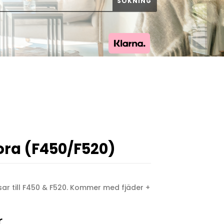
ora (F450/F520)
ar till F450 & F520. Kommer med fjäder +
Prisintervall:
r