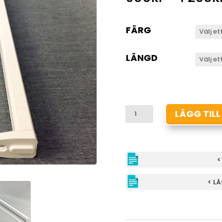
FÄRG
LÄNGD
FALLARMAR
LÄGG TILL
STORA
(F450/F520)
MÄNGD
<
< L