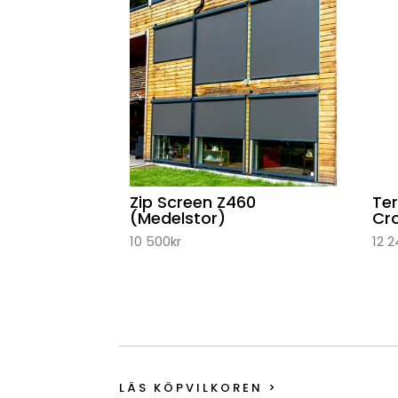
Zip Screen Z460
Te
(Medelstor)
Cr
10 500
kr
12 
LÄS KÖPVILKOREN >