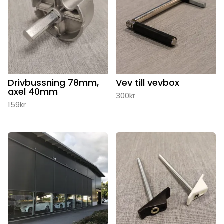
Drivbussning 78mm,
Vev till vevbox
axel 40mm
300
kr
159
kr