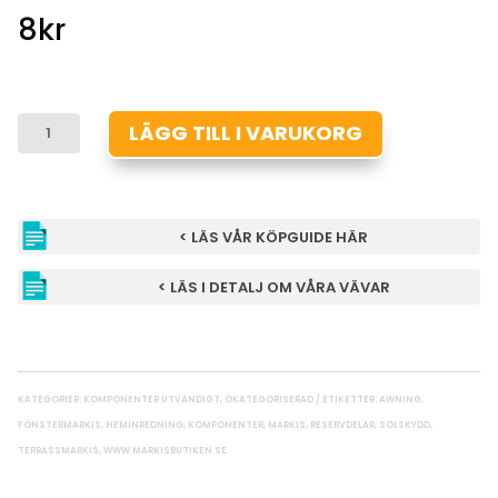
8
kr
DUKSTOPP
LÄGG TILL I VARUKORG
INKL.
SKRUV
MÄNGD
< LÄS VÅR KÖPGUIDE HÄR
< LÄS I DETALJ OM VÅRA VÄVAR
KATEGORIER:
KOMPONENTER UTVÄNDIGT
,
OKATEGORISERAD
ETIKETTER:
AWNING
,
FÖNSTERMARKIS
,
HEMINREDNING
,
KOMPONENTER
,
MARKIS
,
RESERVDELAR
,
SOLSKYDD
,
TERRASSMARKIS
,
WWW.MARKISBUTIKEN.SE