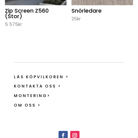
Zip Screen Z560
Snörledare
(Stor)
25
kr
5 575
kr
LÄS KÖPVILKOREN >
KONTAKTA OSS >
MONTERING>
OM OSS >