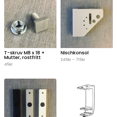
T-skruv M8 x 18 +
Nischkonsol
Mutter, rostfritt
Prisintervall:
245
kr
–
715
kr
245kr
45
kr
till
715kr