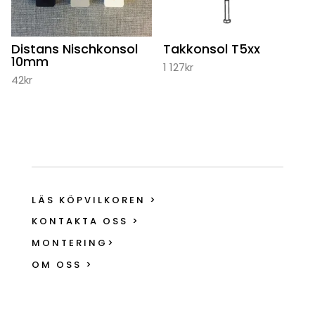
Distans Nischkonsol
Takkonsol T5xx
10mm
1 127
kr
42
kr
LÄS KÖPVILKOREN >
KONTAKTA OSS >
MONTERING>
OM OSS >