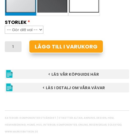
STORLEK
NISCHBESLAG
LÄGG TILL I VARUKORG
FALLARM
MÄNGD
< LÄS VÅR KÖPGUIDE HÄR
< LÄS I DETALJ OM VÅRA VÄVAR
KATEGORI:
KOMPONENTER UTVÄNDIGT
ETIKETTER:
ALTAN
,
AWNING
,
DESIGN
,
HEM
,
HEMINREDNING
,
HOME
,
HUS
,
INTERIOR
,
KOMPONENTER
,
ONLINE
,
RESERVDELAR
,
SOLSKYDD
,
WWW.MARKISBUTIKEN.SE