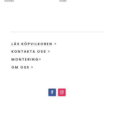
566
kr
56
kr
LÄS KÖPVILKOREN >
KONTAKTA OSS >
MONTERING>
OM OSS >