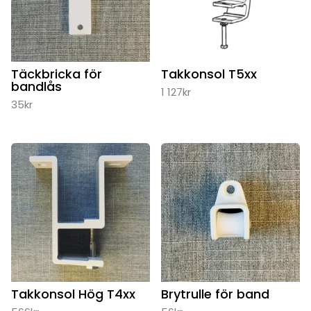
Täckbricka för
Takkonsol T5xx
bandlås
1 127
kr
35
kr
Takkonsol Hög T4xx
Brytrulle för band