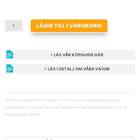
LÅSRING
LÄGG TILL I VARUKORG
MÄNGD
< LÄS VÅR KÖPGUIDE HÄR
< LÄS I DETALJ OM VÅRA VÄVAR
KATEGORI:
KOMPONENTER UTVÄNDIGT
ETIKETTER:
ALTAN
,
AWNING
,
DESIGN
,
HEM
,
HEMINREDNING
,
HOME
,
HUS
,
INTERIOR
,
KOMPONENTER
,
ONLINE
,
RESERVDELAR
,
SOLSKYDD
,
WWW.MARKISBUTIKEN.SE