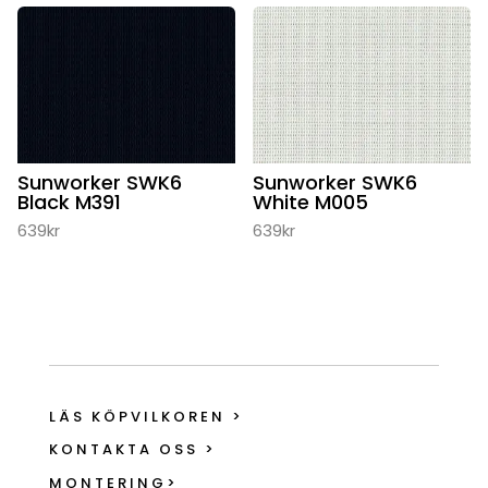
Sunworker SWK6
Sunworker SWK6
Black M391
White M005
639
kr
639
kr
LÄS KÖPVILKOREN >
KONTAKTA OSS >
MONTERING>