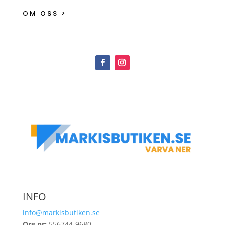
OM OSS >
INFO
info@markisbutiken.se
Org.nr:
556744-9680