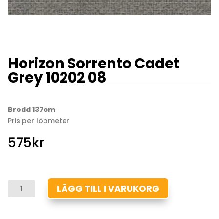
Horizon Sorrento Cadet
Grey 10202 08
Bredd 137cm
Pris per löpmeter
575
kr
HORIZON
LÄGG TILL I VARUKORG
SORRENTO
CADET
GREY