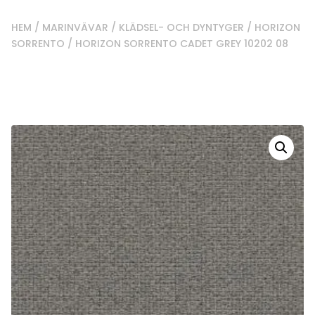
HEM
/
MARINVÄVAR
/
KLÄDSEL- OCH DYNTYGER
/
HORIZON
SORRENTO
/ HORIZON SORRENTO CADET GREY 10202 08