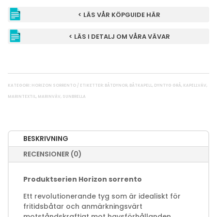
10202
< LÄS VÅR KÖPGUIDE HÄR
08
MÄNGD
< LÄS I DETALJ OM VÅRA VÄVAR
KATEGORI:
HORIZON SORRENTO
ETIKETTER:
BÅTDYNOR
,
BÅTKAPELL
,
DYNTYG GRÅ
,
KAPELLVÄV
,
MARINTEXTIL
,
MARINVÄV
,
SUNBRELLA
BESKRIVNING
RECENSIONER (0)
Produktserien Horizon sorrento
Ett revolutionerande tyg som är idealiskt för
fritidsbåtar och anmärkningsvärt
motståndskraftigt mot havsförhållanden.